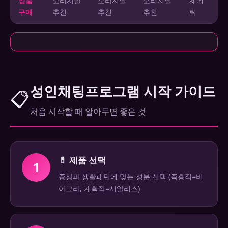
정품
오리지널
오리지널
오리지널
제네
구매
추천
추천
추천
릭
성인채팅프로그램 시작 가이드
📋
처음 시작할 때 알아두면 좋은 것
💊 제품 선택
1
증상과 생활패턴에 맞는 성분 선택 (즉흥적=비
아그라, 계획적=시알리스)