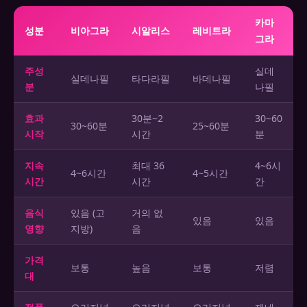
카마
성분
비아그라
시알리스
레비트라
그라
주성
실데
실데나필
타다라필
바데나필
분
나필
효과
30분~2
30~60
30~60분
25~60분
시작
시간
분
지속
최대 36
4~6시
4~6시간
4~5시간
시간
시간
간
음식
있음 (고
거의 없
있음
있음
영향
지방)
음
가격
보통
높음
보통
저렴
대