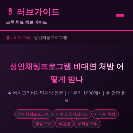
💊 러브가이드
조루 치료 정보 가이드
홈
›
비아그라
› 성인채팅프로그램
성인채팅프로그램 비대면 처방 어
떻게 받나
🔥 비아그라비대면처방 전문 | ✅ 후기 1000개+ | 💎 검증 완
료
성인채팅프로그램
비아그라·시알리스
비대면 처방
정품 구매
복용법
부작용 주의