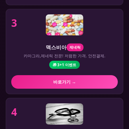
3
맥스비아
제네릭
카마그라,제네릭 전문! 저렴한 가격. 안전결제.
🎁 3+1 이벤트
바로가기 →
4